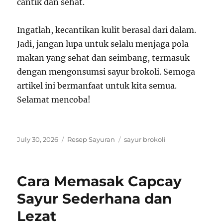
cantik dan sehat.
Ingatlah, kecantikan kulit berasal dari dalam.
Jadi, jangan lupa untuk selalu menjaga pola
makan yang sehat dan seimbang, termasuk
dengan mengonsumsi sayur brokoli. Semoga
artikel ini bermanfaat untuk kita semua.
Selamat mencoba!
Posted
Categories
Tags
July 30, 2026
Resep Sayuran
sayur brokoli
on
Cara Memasak Capcay
Sayur Sederhana dan
Lezat