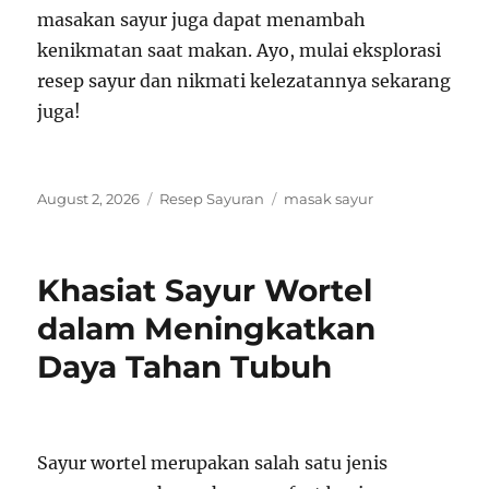
masakan sayur juga dapat menambah
kenikmatan saat makan. Ayo, mulai eksplorasi
resep sayur dan nikmati kelezatannya sekarang
juga!
Posted
Categories
Tags
August 2, 2026
Resep Sayuran
masak sayur
on
Khasiat Sayur Wortel
dalam Meningkatkan
Daya Tahan Tubuh
Sayur wortel merupakan salah satu jenis