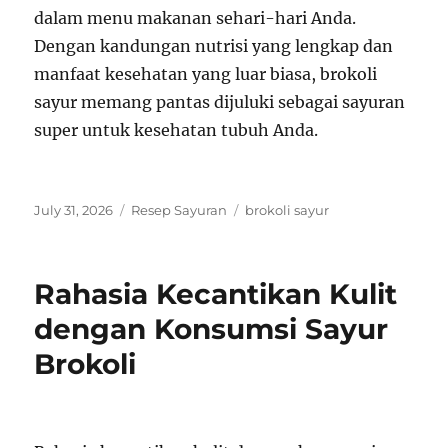
dalam menu makanan sehari-hari Anda.
Dengan kandungan nutrisi yang lengkap dan
manfaat kesehatan yang luar biasa, brokoli
sayur memang pantas dijuluki sebagai sayuran
super untuk kesehatan tubuh Anda.
Posted
Categories
Tags
July 31, 2026
Resep Sayuran
brokoli sayur
on
Rahasia Kecantikan Kulit
dengan Konsumsi Sayur
Brokoli