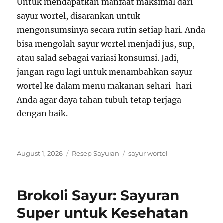
Untuk mendapatkan manfaat maksimal dari
sayur wortel, disarankan untuk
mengonsumsinya secara rutin setiap hari. Anda
bisa mengolah sayur wortel menjadi jus, sup,
atau salad sebagai variasi konsumsi. Jadi,
jangan ragu lagi untuk menambahkan sayur
wortel ke dalam menu makanan sehari-hari
Anda agar daya tahan tubuh tetap terjaga
dengan baik.
Posted
Categories
Tags
August 1, 2026
Resep Sayuran
sayur wortel
on
Brokoli Sayur: Sayuran
Super untuk Kesehatan