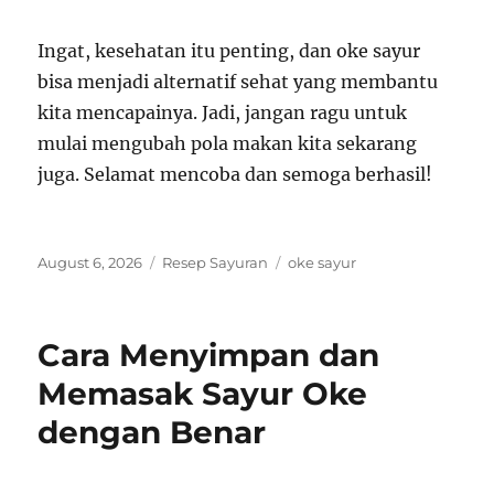
Ingat, kesehatan itu penting, dan oke sayur
bisa menjadi alternatif sehat yang membantu
kita mencapainya. Jadi, jangan ragu untuk
mulai mengubah pola makan kita sekarang
juga. Selamat mencoba dan semoga berhasil!
Posted
Categories
Tags
August 6, 2026
Resep Sayuran
oke sayur
on
Cara Menyimpan dan
Memasak Sayur Oke
dengan Benar