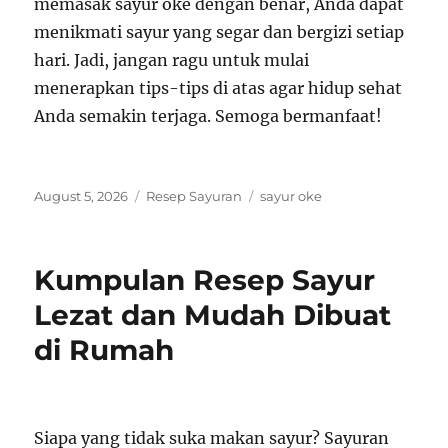
memasak sayur oke dengan benar, Anda dapat
menikmati sayur yang segar dan bergizi setiap
hari. Jadi, jangan ragu untuk mulai
menerapkan tips-tips di atas agar hidup sehat
Anda semakin terjaga. Semoga bermanfaat!
Posted
Categories
Tags
August 5, 2026
Resep Sayuran
sayur oke
on
Kumpulan Resep Sayur
Lezat dan Mudah Dibuat
di Rumah
Siapa yang tidak suka makan sayur? Sayuran