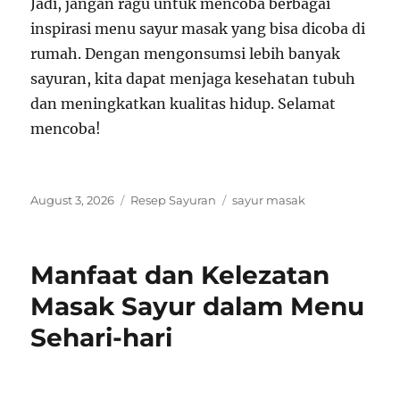
Jadi, jangan ragu untuk mencoba berbagai
inspirasi menu sayur masak yang bisa dicoba di
rumah. Dengan mengonsumsi lebih banyak
sayuran, kita dapat menjaga kesehatan tubuh
dan meningkatkan kualitas hidup. Selamat
mencoba!
Posted
Categories
Tags
August 3, 2026
Resep Sayuran
sayur masak
on
Manfaat dan Kelezatan
Masak Sayur dalam Menu
Sehari-hari