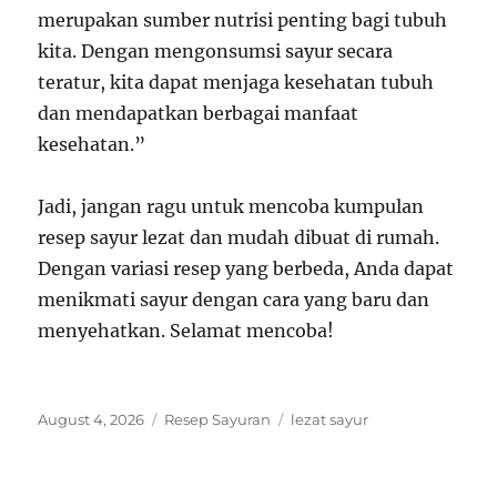
merupakan sumber nutrisi penting bagi tubuh
kita. Dengan mengonsumsi sayur secara
teratur, kita dapat menjaga kesehatan tubuh
dan mendapatkan berbagai manfaat
kesehatan.”
Jadi, jangan ragu untuk mencoba kumpulan
resep sayur lezat dan mudah dibuat di rumah.
Dengan variasi resep yang berbeda, Anda dapat
menikmati sayur dengan cara yang baru dan
menyehatkan. Selamat mencoba!
Posted
Categories
Tags
August 4, 2026
Resep Sayuran
lezat sayur
on