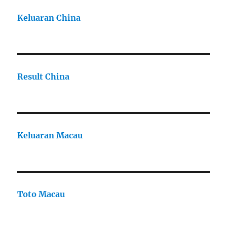
Keluaran China
Result China
Keluaran Macau
Toto Macau