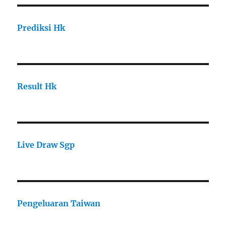
Prediksi Hk
Result Hk
Live Draw Sgp
Pengeluaran Taiwan