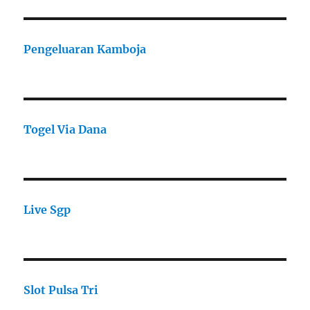
Pengeluaran Kamboja
Togel Via Dana
Live Sgp
Slot Pulsa Tri