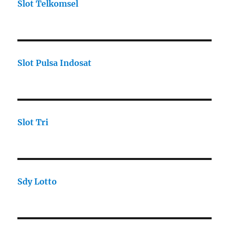
Slot Telkomsel
Slot Pulsa Indosat
Slot Tri
Sdy Lotto