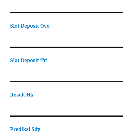
Slot Deposit Ovo
Slot Deposit Tri
Result Hk
Prediksi Sdy