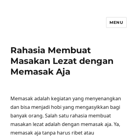
MENU
Rahasia Membuat
Masakan Lezat dengan
Memasak Aja
Memasak adalah kegiatan yang menyenangkan
dan bisa menjadi hobi yang mengasyikkan bagi
banyak orang. Salah satu rahasia membuat
masakan lezat adalah dengan memasak aja. Ya,
memasak aja tanpa harus ribet atau