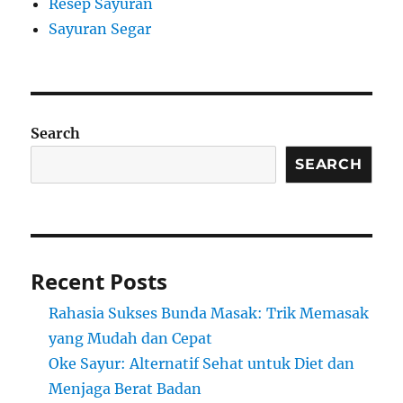
Resep Sayuran
Sayuran Segar
Search
SEARCH
Recent Posts
Rahasia Sukses Bunda Masak: Trik Memasak
yang Mudah dan Cepat
Oke Sayur: Alternatif Sehat untuk Diet dan
Menjaga Berat Badan