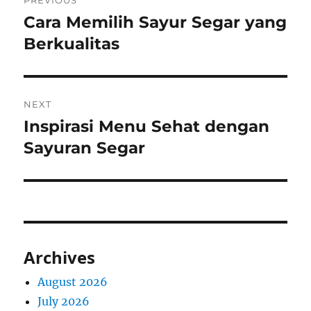
PREVIOUS
navigation
Cara Memilih Sayur Segar yang
Previous
post:
Berkualitas
NEXT
Inspirasi Menu Sehat dengan
Next
post:
Sayuran Segar
Archives
August 2026
July 2026