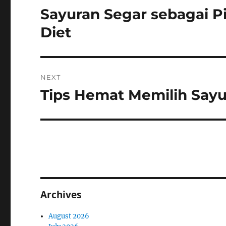
navigation
Sayuran Segar sebagai P
Previous
post:
Diet
NEXT
Tips Hemat Memilih Sayur
Next
post:
Archives
August 2026