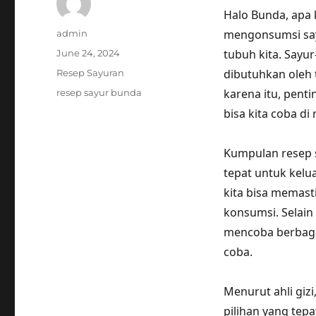
Halo Bunda, apa k
Author
mengonsumsi say
admin
Posted
tubuh kita. Sayu
June 24, 2024
on
Categories
dibutuhkan oleh t
Resep Sayuran
Tags
karena itu, pent
resep sayur bunda
bisa kita coba di
Kumpulan resep s
tepat untuk kelu
kita bisa memast
konsumsi. Selain 
mencoba berbaga
coba.
Menurut ahli gizi
pilihan yang tep