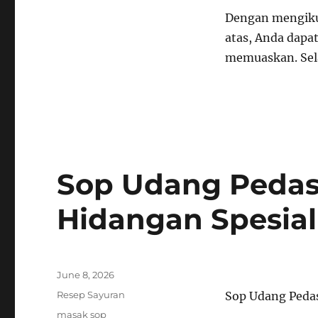
Dengan mengiku
atas, Anda dapa
memuaskan. Se
Sop Udang Pedas
Hidangan Spesial
Posted
June 8, 2026
on
Categories
Resep Sayuran
Sop Udang Peda
Tags
masak sop