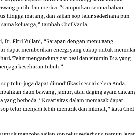
bawang putih dan merica. “Campurkan semua bahan
bus hingga matang, dan sajian sop telur sederhana pun
ersama keluarga,” tambah Chef Vania.
i, Dr. Fitri Yuliani, “Sarapan dengan menu yang
ur dapat memberikan energi yang cukup untuk memula
-hari. Telur mengandung zat besi dan vitamin B12 yang
menjaga kesehatan tubuh.”
n sop telur juga dapat dimodifikasi sesuai selera Anda.
mbahkan daun bawang, jamur, atau daging ayam cincan
asa yang berbeda. “Kreativitas dalam memasak dapat
sop telur menjadi lebih menarik dan nikmat,” kata Chef
gu untuk mencoba sajian sop telur sederhana namun lezat