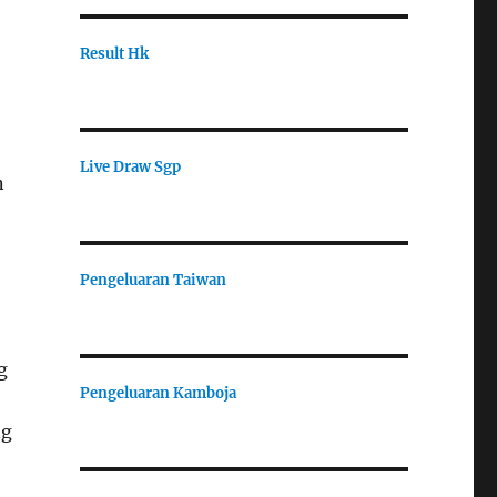
Result Hk
Live Draw Sgp
n
Pengeluaran Taiwan
g
Pengeluaran Kamboja
ng