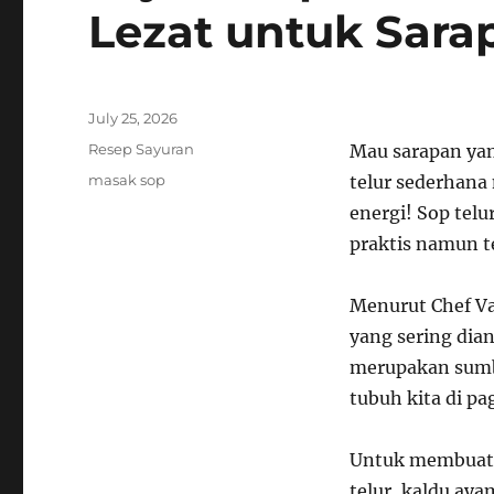
Lezat untuk Sara
Posted
July 25, 2026
on
Categories
Resep Sayuran
Mau sarapan yan
Tags
masak sop
telur sederhana
energi! Sop tel
praktis namun t
Menurut Chef Va
yang sering dia
merupakan sumb
tubuh kita di pag
Untuk membuat 
telur, kaldu aya