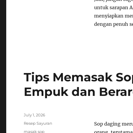
untuk sarapan A
menyiapkan menu
dengan penuh s
Tips Memasak So
Empuk dan Bera
Posted
July 1, 2026
on
Categories
Resep Sayuran
Sop daging meru
Tags
masak sop
orang, terutama