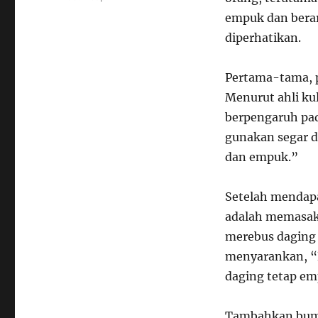
empuk dan berar
diperhatikan.
Pertama-tama, p
Menurut ahli kul
berpengaruh pad
gunakan segar d
dan empuk.”
Setelah mendapa
adalah memasakn
merebus daging
menyarankan, “B
daging tetap em
Tambahkan bum