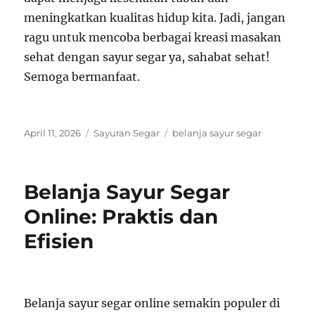
meningkatkan kualitas hidup kita. Jadi, jangan
ragu untuk mencoba berbagai kreasi masakan
sehat dengan sayur segar ya, sahabat sehat!
Semoga bermanfaat.
Posted
Categories
Tags
April 11, 2026
Sayuran Segar
belanja sayur segar
on
Belanja Sayur Segar
Online: Praktis dan
Efisien
Belanja sayur segar online semakin populer di