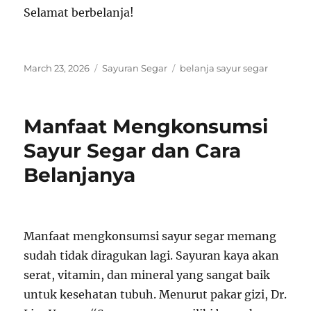
Selamat berbelanja!
Posted
Categories
Tags
March 23, 2026
Sayuran Segar
belanja sayur segar
on
Manfaat Mengkonsumsi
Sayur Segar dan Cara
Belanjanya
Manfaat mengkonsumsi sayur segar memang
sudah tidak diragukan lagi. Sayuran kaya akan
serat, vitamin, dan mineral yang sangat baik
untuk kesehatan tubuh. Menurut pakar gizi, Dr.