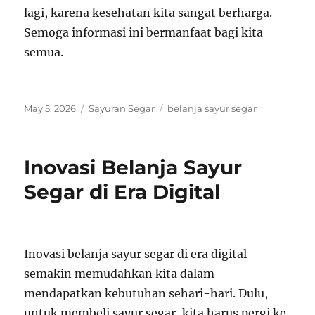
lagi, karena kesehatan kita sangat berharga.
Semoga informasi ini bermanfaat bagi kita
semua.
Posted
Categories
Tags
May 5, 2026
Sayuran Segar
belanja sayur segar
on
Inovasi Belanja Sayur
Segar di Era Digital
Inovasi belanja sayur segar di era digital
semakin memudahkan kita dalam
mendapatkan kebutuhan sehari-hari. Dulu,
untuk membeli sayur segar, kita harus pergi ke