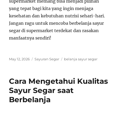
supermarket memang bisa menjadi pilihan
yang tepat bagi kita yang ingin menjaga
kesehatan dan kebutuhan nutrisi sehari-hari.
Jangan ragu untuk mencoba berbelanja sayur
segar di supermarket terdekat dan rasakan
manfaatnya sendiri!
Posted
Categories
Tags
May 12, 2026
Sayuran Segar
belanja sayur segar
on
Cara Mengetahui Kualitas
Sayur Segar saat
Berbelanja