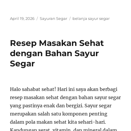
Posted
Categories
Tags
April 19, 2026
Sayuran Segar
belanja sayur segar
on
Resep Masakan Sehat
dengan Bahan Sayur
Segar
Halo sahabat sehat! Hari ini saya akan berbagi
resep masakan sehat dengan bahan sayur segar
yang pastinya enak dan bergizi. Sayur segar
merupakan salah satu komponen penting
dalam pola makan sehat kita sehari-hari.
Kandungan serat, vitamin, dan mineral dalam