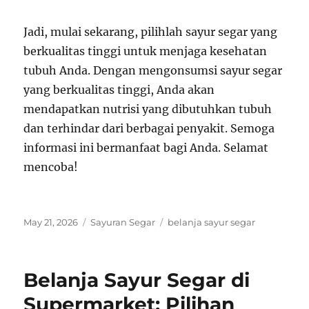
Jadi, mulai sekarang, pilihlah sayur segar yang
berkualitas tinggi untuk menjaga kesehatan
tubuh Anda. Dengan mengonsumsi sayur segar
yang berkualitas tinggi, Anda akan
mendapatkan nutrisi yang dibutuhkan tubuh
dan terhindar dari berbagai penyakit. Semoga
informasi ini bermanfaat bagi Anda. Selamat
mencoba!
Posted
Categories
Tags
May 21, 2026
Sayuran Segar
belanja sayur segar
on
Belanja Sayur Segar di
Supermarket: Pilihan