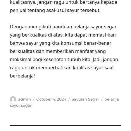
kualitasnya. Jangan ragu untuk bertanya kepada
penjual tentang asal-usul sayur tersebut.
Dengan mengikuti panduan belanja sayur segar
yang berkualitas di atas, kita dapat memastikan
bahwa sayur yang kita konsumsi benar-benar
berkualitas dan memberikan manfaat yang
maksimal bagi kesehatan tubuh kita. Jadi, jangan
ragu untuk memperhatikan kualitas sayur saat
berbelanja!
Author
Posted
Categories
Tags
admin
October 4, 2024
Sayuran Segar
belanja
on
sayur segar