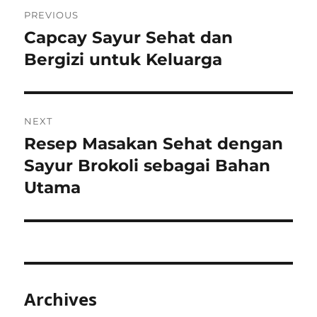
Post
PREVIOUS
navigation
Capcay Sayur Sehat dan
Previous
post:
Bergizi untuk Keluarga
NEXT
Resep Masakan Sehat dengan
Next
post:
Sayur Brokoli sebagai Bahan
Utama
Archives