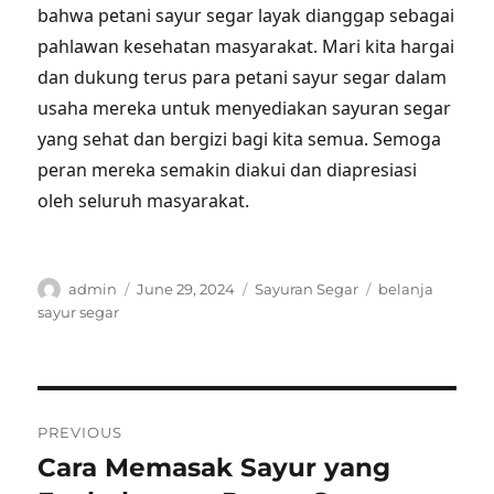
bahwa petani sayur segar layak dianggap sebagai
pahlawan kesehatan masyarakat. Mari kita hargai
dan dukung terus para petani sayur segar dalam
usaha mereka untuk menyediakan sayuran segar
yang sehat dan bergizi bagi kita semua. Semoga
peran mereka semakin diakui dan diapresiasi
oleh seluruh masyarakat.
Author
Posted
Categories
Tags
admin
June 29, 2024
Sayuran Segar
belanja
on
sayur segar
Post
PREVIOUS
navigation
Cara Memasak Sayur yang
Previous