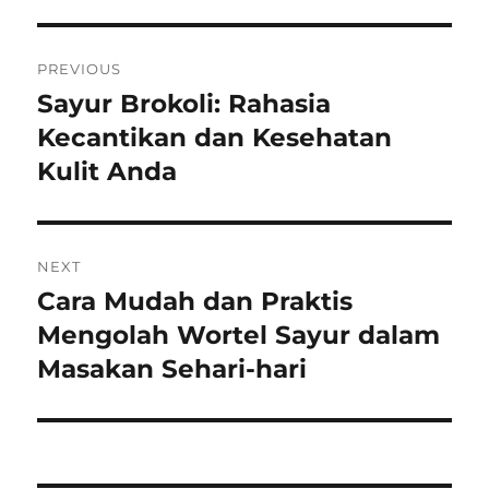
Post
PREVIOUS
navigation
Sayur Brokoli: Rahasia
Previous
post:
Kecantikan dan Kesehatan
Kulit Anda
NEXT
Cara Mudah dan Praktis
Next
post:
Mengolah Wortel Sayur dalam
Masakan Sehari-hari