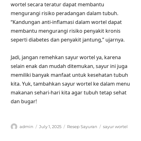
wortel secara teratur dapat membantu
mengurangi risiko peradangan dalam tubuh.
“Kandungan anti-inflamasi dalam wortel dapat
membantu mengurangi risiko penyakit kronis
seperti diabetes dan penyakit jantung,” ujarnya.
Jadi, jangan remehkan sayur wortel ya, karena
selain enak dan mudah ditemukan, sayur ini juga
memiliki banyak manfaat untuk kesehatan tubuh
kita. Yuk, tambahkan sayur wortel ke dalam menu
makanan sehari-hari kita agar tubuh tetap sehat
dan bugar!
Author
Posted
Categories
Tags
admin
July 1, 2025
Resep Sayuran
sayur wortel
on