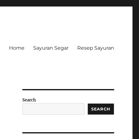
Home
Sayuran Segar
Resep Sayuran
Search
SEARCH