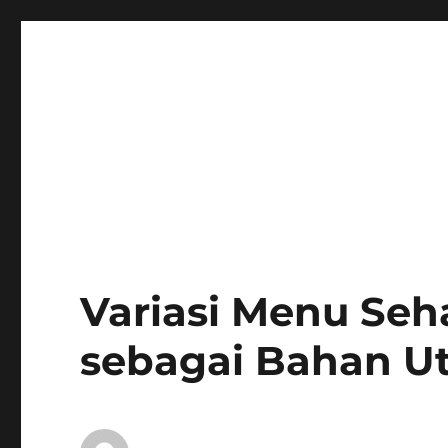
Variasi Menu Seh
sebagai Bahan U