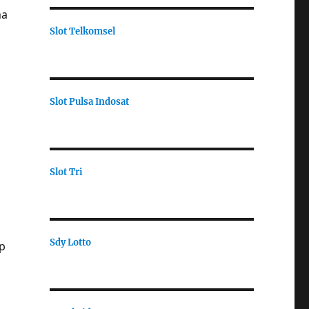
ma
Slot Telkomsel
Slot Pulsa Indosat
Slot Tri
Sdy Lotto
p