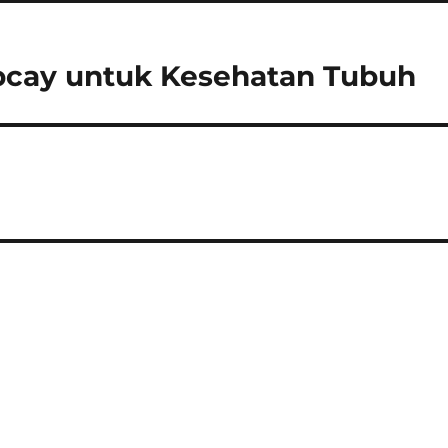
pcay untuk Kesehatan Tubuh