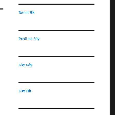
Result Hk
Prediksi Sdy
Live Sdy
Live Hk