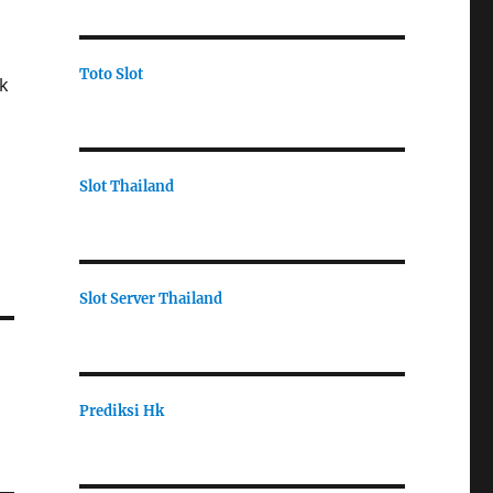
Toto Slot
k
Slot Thailand
Slot Server Thailand
Prediksi Hk