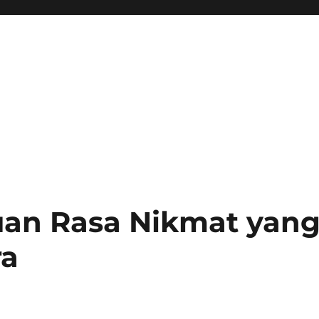
uan Rasa Nikmat yan
ra