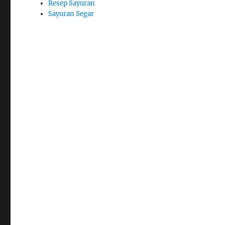
Resep Sayuran
Sayuran Segar