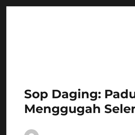
Sop Daging: Pad
Menggugah Sele