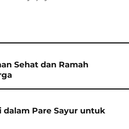
anan Sehat dan Ramah
rga
i dalam Pare Sayur untuk