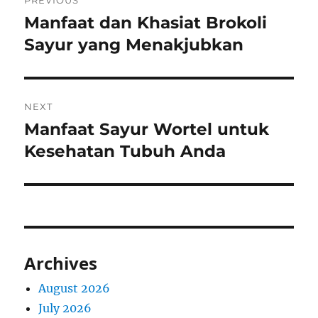
PREVIOUS
navigation
Manfaat dan Khasiat Brokoli
Previous
post:
Sayur yang Menakjubkan
NEXT
Manfaat Sayur Wortel untuk
Next
post:
Kesehatan Tubuh Anda
Archives
August 2026
July 2026