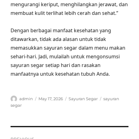
mengurangi keriput, menghilangkan jerawat, dan
membuat kulit terlihat lebih cerah dan sehat.”
Dengan berbagai manfaat kesehatan yang
ditawarkan, tidak ada alasan untuk tidak
memasukkan sayuran segar dalam menu makan
sehari-hari. Jadi, mulailah untuk mengonsumsi
sayuran segar setiap hari dan rasakan
manfaatnya untuk kesehatan tubuh Anda.
Author
Posted
Categories
Tags
admin
May 17, 2026
Sayuran Segar
sayuran
on
segar
Post