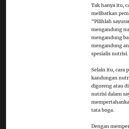
Tak hanya itu, 
melibatkan pemi
“Pilihlah sayur
mengandung nutr
mengandung bany
mengandung anti
spesialis nutrisi.
Selain itu, car
kandungan nutri
digoreng atau d
nutrisi dalam sa
mempertahankan 
tata boga.
Dengan memperh