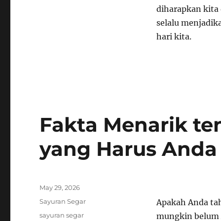
diharapkan kita 
selalu menjadik
hari kita.
Fakta Menarik te
yang Harus Anda
Posted
May 29, 2026
on
Categories
Sayuran Segar
Apakah Anda tah
Tags
sayuran segar
mungkin belum A