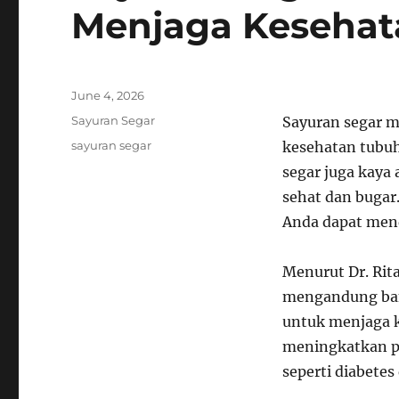
Menjaga Kesehat
Posted
June 4, 2026
on
Categories
Sayuran Segar
Sayuran segar 
Tags
sayuran segar
kesehatan tubuh
segar juga kaya
sehat dan bugar
Anda dapat mend
Menurut Dr. Rita
mengandung bany
untuk menjaga 
meningkatkan pe
seperti diabetes