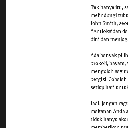
Tak hanya itu, 
melindungi tubu
John Smith, seo
“Antioksidan d
dini dan menjag
Ada banyak pili
brokoli, bayam, 
mengolah sayura
bergizi. Cobala
setiap hari unt
Jadi, jangan ra
makanan Anda s
tidak hanya aka
memberikan nutr