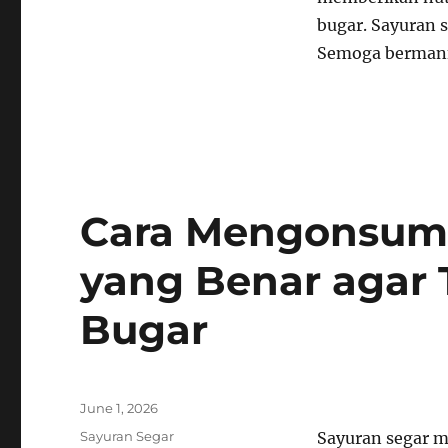
bugar. Sayuran 
Semoga bermanf
Cara Mengonsums
yang Benar agar 
Bugar
Posted
June 1, 2026
on
Categories
Sayuran Segar
Sayuran segar 