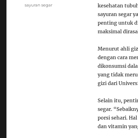
Tags
sayuran segar
kesehatan tubu
sayuran segar ya
penting untuk d
maksimal dirasa
Menurut ahli gi
dengan cara men
dikonsumsi dal
yang tidak meru
gizi dari Univers
Selain itu, pen
segar. “Sebaikny
porsi sehari. H
dan vitamin yang