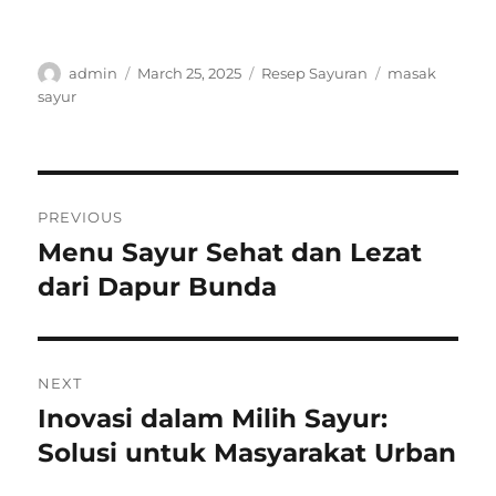
Author
Posted
Categories
Tags
admin
March 25, 2025
Resep Sayuran
masak
on
sayur
Post
PREVIOUS
navigation
Menu Sayur Sehat dan Lezat
Previous
post:
dari Dapur Bunda
NEXT
Inovasi dalam Milih Sayur:
Next
post:
Solusi untuk Masyarakat Urban