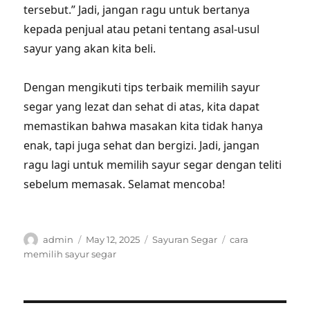
tersebut.” Jadi, jangan ragu untuk bertanya
kepada penjual atau petani tentang asal-usul
sayur yang akan kita beli.
Dengan mengikuti tips terbaik memilih sayur
segar yang lezat dan sehat di atas, kita dapat
memastikan bahwa masakan kita tidak hanya
enak, tapi juga sehat dan bergizi. Jadi, jangan
ragu lagi untuk memilih sayur segar dengan teliti
sebelum memasak. Selamat mencoba!
Author
Posted
Categories
Tags
admin
May 12, 2025
Sayuran Segar
cara
on
memilih sayur segar