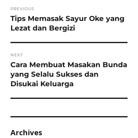
Post
PREVIOUS
navigation
Tips Memasak Sayur Oke yang
Previous
post:
Lezat dan Bergizi
NEXT
Cara Membuat Masakan Bunda
Next
post:
yang Selalu Sukses dan
Disukai Keluarga
Archives