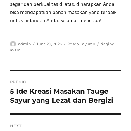
segar dan berkualitas di atas, diharapkan Anda
bisa mendapatkan bahan masakan yang terbaik
untuk hidangan Anda. Selamat mencoba!
Author
Posted
Categories
Tags
admin
June 29, 2026
Resep Sayuran
daging
on
ayam
Post
PREVIOUS
navigation
5 Ide Kreasi Masakan Tauge
Previous
post:
Sayur yang Lezat dan Bergizi
NEXT