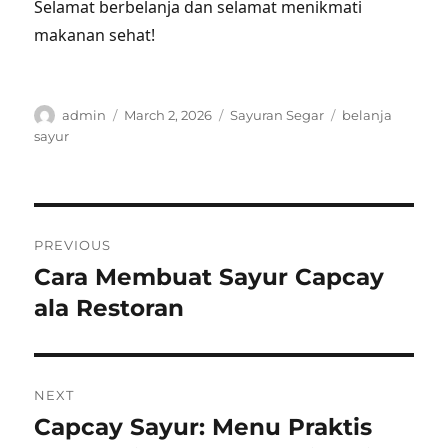
Selamat berbelanja dan selamat menikmati
makanan sehat!
Author
Posted
Categories
Tags
admin
March 2, 2026
Sayuran Segar
belanja
on
sayur
Post
PREVIOUS
navigation
Cara Membuat Sayur Capcay
Previous
post:
ala Restoran
NEXT
Capcay Sayur: Menu Praktis
Next