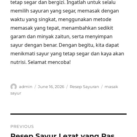
tetap segar dan bergizi. Ingatlah untuk selalu
memilih sayuran yang segar, memasak dengan
waktu yang singkat, menggunakan metode
memasak yang tepat, menambahkan sedikit
garam dan minyak zaitun, serta menyimpan
sayur dengan benar. Dengan begitu, kita dapat
menikmati sayur yang tetap segar dan kaya akan
nutrisi. Selamat mencoba!
Author
Posted
Categories
Tags
admin
June 16, 2026
Resep Sayuran
masak
on
sayur
Post
PREVIOUS
navigation
Resep Sayur Lezat yang Pas
Previous