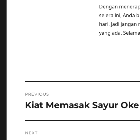
Dengan menerapk
selera ini, Anda
hari. Jadi janga
yang ada. Selam
Post
PREVIOUS
navigation
Kiat Memasak Sayur Oke 
Previous
post:
NEXT