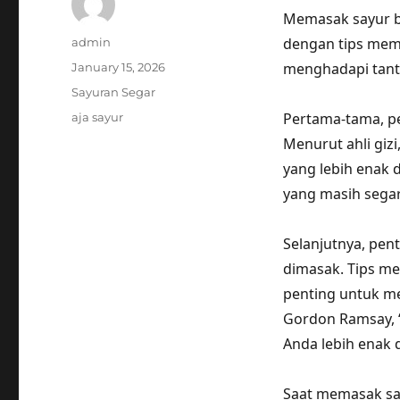
Memasak sayur bi
Author
dengan tips mema
admin
Posted
menghadapi tanta
January 15, 2026
on
Categories
Sayuran Segar
Tags
Pertama-tama, pe
aja sayur
Menurut ahli giz
yang lebih enak d
yang masih segar
Selanjutnya, pe
dimasak. Tips me
penting untuk me
Gordon Ramsay,
Anda lebih enak 
Saat memasak say