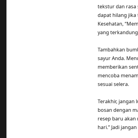
tekstur dan rasa 
dapat hilang jik
Kesehatan, “Mem
yang terkandung 
Tambahkan bumb
sayur Anda. Men
memberikan sent
mencoba menamba
sesuai selera.
Terakhir, jangan
bosan dengan ma
resep baru akan 
hari.” Jadi jang