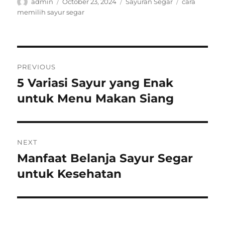
Author
Posted
Categories
Tags
admin
October 23, 2024
Sayuran Segar
cara
on
memilih sayur segar
Post
PREVIOUS
navigation
5 Variasi Sayur yang Enak
Previous
post:
untuk Menu Makan Siang
NEXT
Manfaat Belanja Sayur Segar
Next
post:
untuk Kesehatan