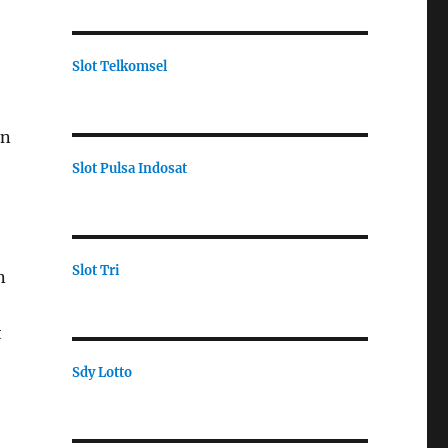
Slot Telkomsel
an
Slot Pulsa Indosat
Slot Tri
n
t
Sdy Lotto