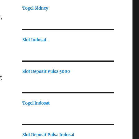
Togel Sidney
,
Slot Indosat
Slot Deposit Pulsa 5000
g
Togel Indosat
Slot Deposit Pulsa Indosat