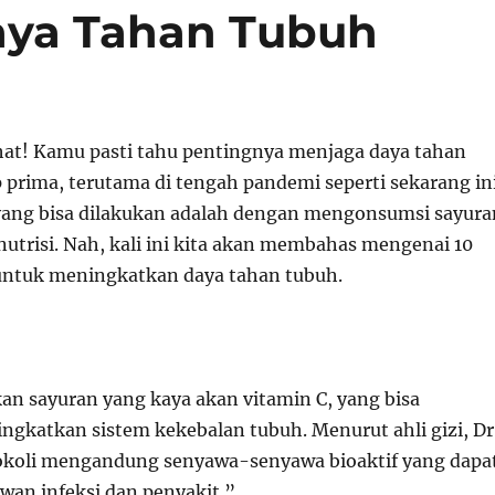
ya Tahan Tubuh
hat! Kamu pasti tahu pentingnya menjaga daya tahan
 prima, terutama di tengah pandemi seperti sekarang ini
 yang bisa dilakukan adalah dengan mengonsumsi sayura
nutrisi. Nah, kali ini kita akan membahas mengenai 10
untuk meningkatkan daya tahan tubuh.
an sayuran yang kaya akan vitamin C, yang bisa
katkan sistem kekebalan tubuh. Menurut ahli gizi, Dr
okoli mengandung senyawa-senyawa bioaktif yang dapa
an infeksi dan penyakit.”