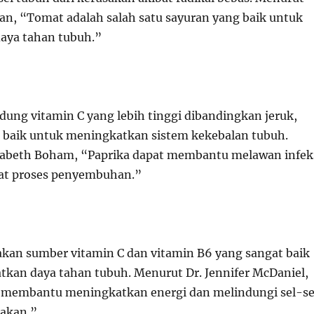
ian, “Tomat adalah salah satu sayuran yang baik untuk
aya tahan tubuh.”
ung vitamin C yang lebih tinggi dibandingkan jeruk,
 baik untuk meningkatkan sistem kekebalan tubuh.
zabeth Boham, “Paprika dapat membantu melawan infek
t proses penyembuhan.”
an sumber vitamin C dan vitamin B6 yang sangat baik
kan daya tahan tubuh. Menurut Dr. Jennifer McDaniel,
 membantu meningkatkan energi dan melindungi sel-se
sakan.”