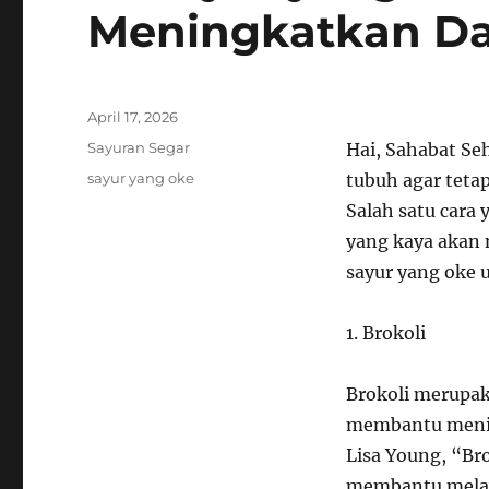
Meningkatkan Da
Posted
April 17, 2026
on
Categories
Sayuran Segar
Hai, Sahabat Se
Tags
sayur yang oke
tubuh agar tetap
Salah satu cara
yang kaya akan 
sayur yang oke 
1. Brokoli
Brokoli merupak
membantu mening
Lisa Young, “Br
membantu melaw