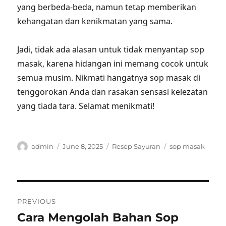
yang berbeda-beda, namun tetap memberikan
kehangatan dan kenikmatan yang sama.
Jadi, tidak ada alasan untuk tidak menyantap sop
masak, karena hidangan ini memang cocok untuk
semua musim. Nikmati hangatnya sop masak di
tenggorokan Anda dan rasakan sensasi kelezatan
yang tiada tara. Selamat menikmati!
Author
Posted
Categories
Tags
admin
June 8, 2025
Resep Sayuran
sop masak
on
Post
PREVIOUS
navigation
Cara Mengolah Bahan Sop
Previous