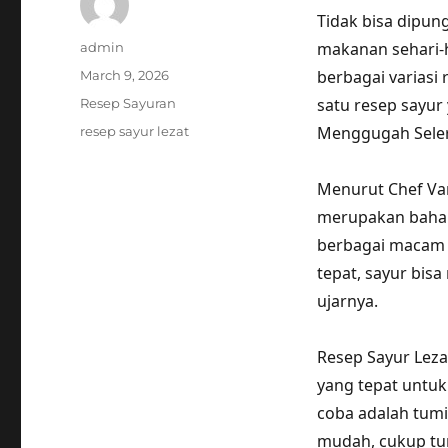
Tidak bisa dipu
Author
makanan sehari-h
admin
Posted
berbagai variasi
March 9, 2026
on
Categories
satu resep sayur
Resep Sayuran
Tags
Menggugah Sele
resep sayur lezat
Menurut Chef Van
merupakan bahan 
berbagai macam h
tepat, sayur bis
ujarnya.
Resep Sayur Leza
yang tepat untuk
coba adalah tum
mudah, cukup tu