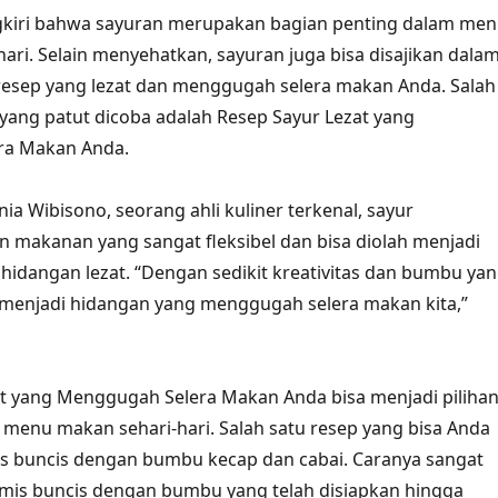
ngkiri bahwa sayuran merupakan bagian penting dalam me
ari. Selain menyehatkan, sayuran juga bisa disajikan dala
 resep yang lezat dan menggugah selera makan Anda. Salah
 yang patut dicoba adalah Resep Sayur Lezat yang
ra Makan Anda.
ia Wibisono, seorang ahli kuliner terkenal, sayur
makanan yang sangat fleksibel dan bisa diolah menjadi
idangan lezat. “Dengan sedikit kreativitas dan bumbu ya
a menjadi hidangan yang menggugah selera makan kita,”
t yang Menggugah Selera Makan Anda bisa menjadi piliha
 menu makan sehari-hari. Salah satu resep yang bisa Anda
is buncis dengan bumbu kecap dan cabai. Caranya sangat
mis buncis dengan bumbu yang telah disiapkan hingga