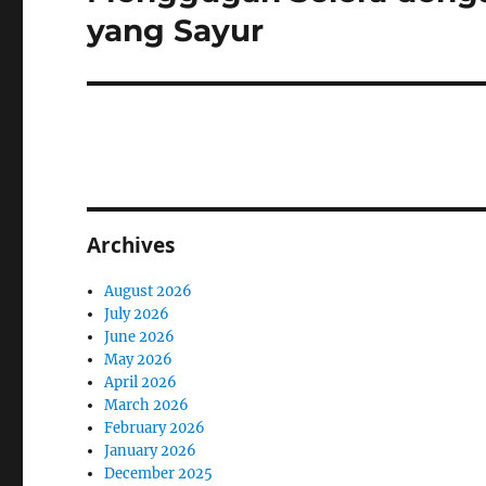
post:
yang Sayur
Archives
August 2026
July 2026
June 2026
May 2026
April 2026
March 2026
February 2026
January 2026
December 2025