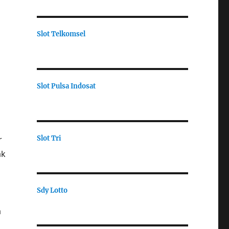
Slot Telkomsel
Slot Pulsa Indosat
Slot Tri
r
ak
Sdy Lotto
a