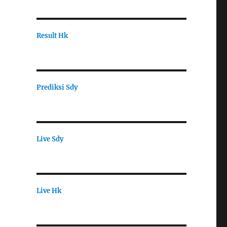
Result Hk
Prediksi Sdy
Live Sdy
Live Hk