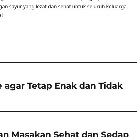
an sayur yang lezat dan sehat untuk seluruh keluarga.
a!
 agar Tetap Enak dan Tidak
an Masakan Sehat dan Sedap