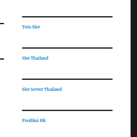
Toto Slot
Slot Thailand
Slot Server Thailand
Prediksi Hk