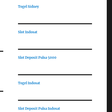
Togel Sidney
Slot Indosat
Slot Deposit Pulsa 5000
Togel Indosat
Slot Deposit Pulsa Indosat