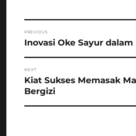
Post
PREVIOUS
navigation
Inovasi Oke Sayur dalam
Previous
post:
NEXT
Kiat Sukses Memasak Ma
Next
post:
Bergizi