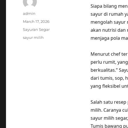
Siapa bilang men
Author
sayur di rumah y
admin
Posted
mengolah sayur m
March 17, 2026
on
Categories
akan nutrisi dan
Sayuran Segar
Tags
menjaga pola ma
sayur milih
Menurut chef terk
perlu rumit, yan
berkualitas.” Sa
dari tumis, sop, 
yang fleksibel u
Salah satu resep
milih. Caranya 
sayur milih sega
Tumis bawang pu