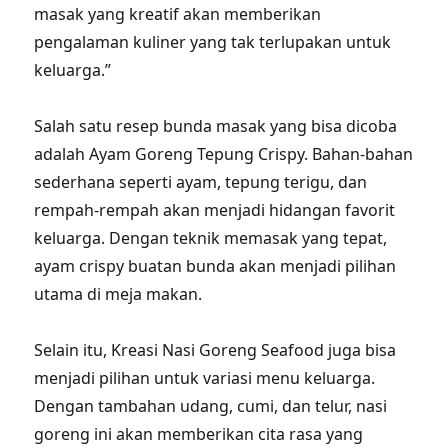
masak yang kreatif akan memberikan
pengalaman kuliner yang tak terlupakan untuk
keluarga.”
Salah satu resep bunda masak yang bisa dicoba
adalah Ayam Goreng Tepung Crispy. Bahan-bahan
sederhana seperti ayam, tepung terigu, dan
rempah-rempah akan menjadi hidangan favorit
keluarga. Dengan teknik memasak yang tepat,
ayam crispy buatan bunda akan menjadi pilihan
utama di meja makan.
Selain itu, Kreasi Nasi Goreng Seafood juga bisa
menjadi pilihan untuk variasi menu keluarga.
Dengan tambahan udang, cumi, dan telur, nasi
goreng ini akan memberikan cita rasa yang