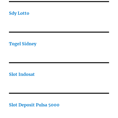
Sdy Lotto
Togel Sidney
Slot Indosat
Slot Deposit Pulsa 5000