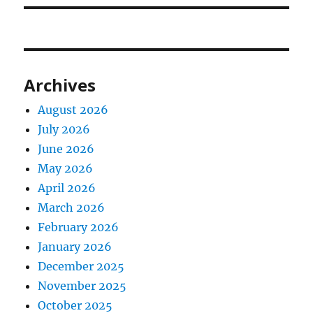
Archives
August 2026
July 2026
June 2026
May 2026
April 2026
March 2026
February 2026
January 2026
December 2025
November 2025
October 2025