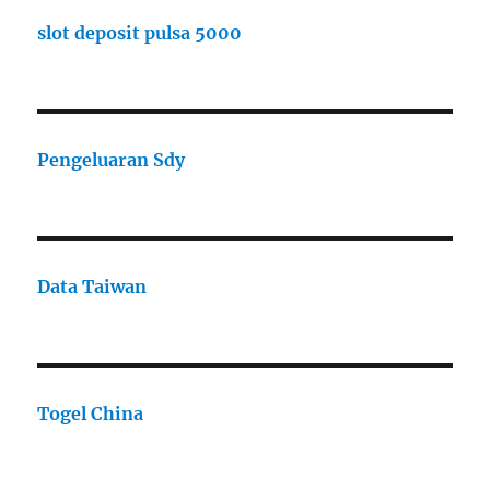
slot deposit pulsa 5000
Pengeluaran Sdy
Data Taiwan
Togel China