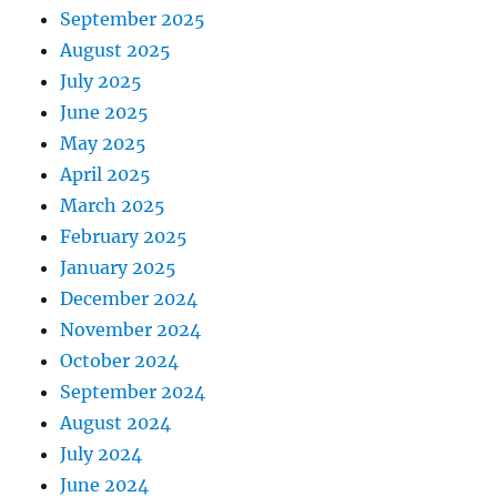
September 2025
August 2025
July 2025
June 2025
May 2025
April 2025
March 2025
February 2025
January 2025
December 2024
November 2024
October 2024
September 2024
August 2024
July 2024
June 2024