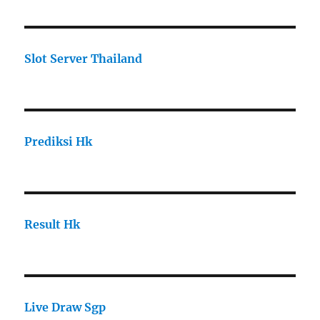
Slot Server Thailand
Prediksi Hk
Result Hk
Live Draw Sgp