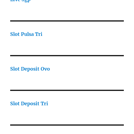
Slot Pulsa Tri
Slot Deposit Ovo
Slot Deposit Tri