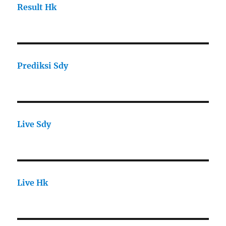
Result Hk
Prediksi Sdy
Live Sdy
Live Hk