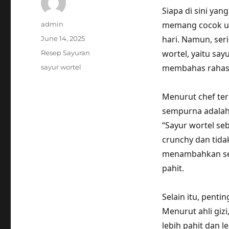
Siapa di sini yan
Author
memang cocok un
admin
Posted
hari. Namun, ser
June 14, 2025
on
Categories
wortel, yaitu say
Resep Sayuran
Tags
membahas rahasia
sayur wortel
Menurut chef ter
sempurna adalah 
“Sayur wortel se
crunchy dan tida
menambahkan sedi
pahit.
Selain itu, penti
Menurut ahli gizi
lebih pahit dan l