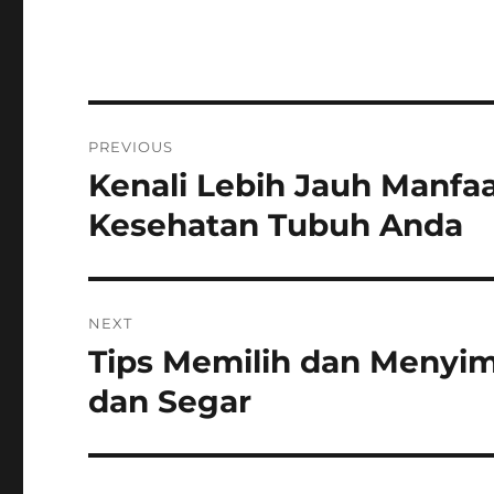
Post
PREVIOUS
navigation
Kenali Lebih Jauh Manfaa
Previous
post:
Kesehatan Tubuh Anda
NEXT
Tips Memilih dan Menyim
Next
post:
dan Segar