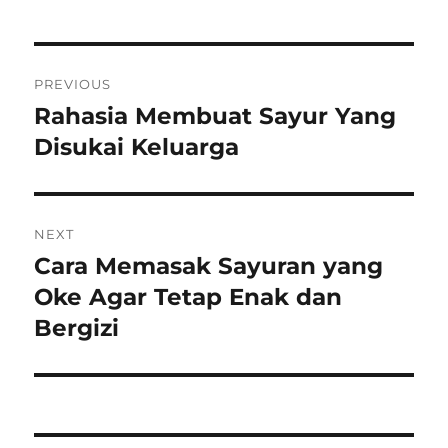
Post
PREVIOUS
navigation
Rahasia Membuat Sayur Yang
Previous
post:
Disukai Keluarga
NEXT
Cara Memasak Sayuran yang
Next
post:
Oke Agar Tetap Enak dan
Bergizi