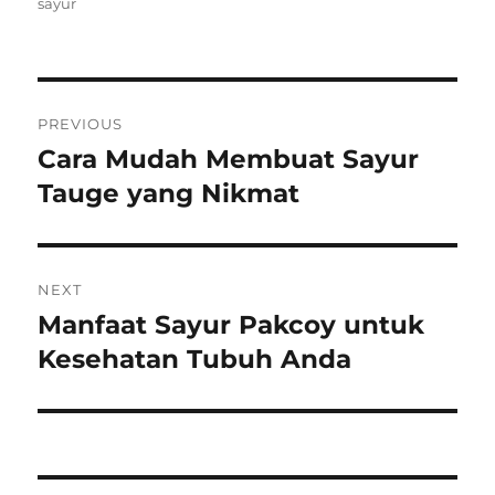
on
sayur
Post
PREVIOUS
navigation
Cara Mudah Membuat Sayur
Previous
post:
Tauge yang Nikmat
NEXT
Manfaat Sayur Pakcoy untuk
Next
post:
Kesehatan Tubuh Anda