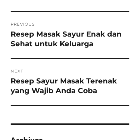
Post
PREVIOUS
navigation
Resep Masak Sayur Enak dan
Previous
post:
Sehat untuk Keluarga
NEXT
Resep Sayur Masak Terenak
Next
post:
yang Wajib Anda Coba
Archives