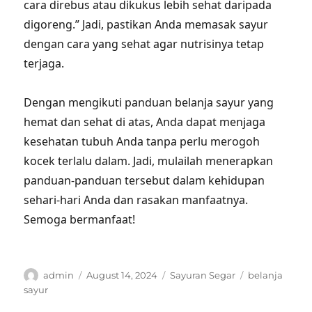
cara direbus atau dikukus lebih sehat daripada
digoreng.” Jadi, pastikan Anda memasak sayur
dengan cara yang sehat agar nutrisinya tetap
terjaga.
Dengan mengikuti panduan belanja sayur yang
hemat dan sehat di atas, Anda dapat menjaga
kesehatan tubuh Anda tanpa perlu merogoh
kocek terlalu dalam. Jadi, mulailah menerapkan
panduan-panduan tersebut dalam kehidupan
sehari-hari Anda dan rasakan manfaatnya.
Semoga bermanfaat!
Author
Posted
Categories
Tags
admin
August 14, 2024
Sayuran Segar
belanja
on
sayur