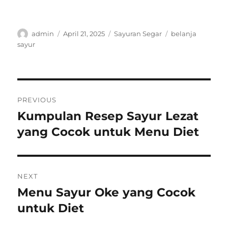
Author
Posted
Categories
Tags
admin
April 21, 2025
Sayuran Segar
belanja
on
sayur
Post
PREVIOUS
navigation
Kumpulan Resep Sayur Lezat
Previous
post:
yang Cocok untuk Menu Diet
NEXT
Menu Sayur Oke yang Cocok
Next
post:
untuk Diet