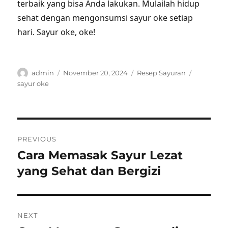
terbaik yang bisa Anda lakukan. Mulailah hidup
sehat dengan mengonsumsi sayur oke setiap
hari. Sayur oke, oke!
Author
Posted
Categories
Tags
admin
November 20, 2024
Resep Sayuran
on
sayur oke
Post
PREVIOUS
navigation
Cara Memasak Sayur Lezat
Previous
post:
yang Sehat dan Bergizi
NEXT