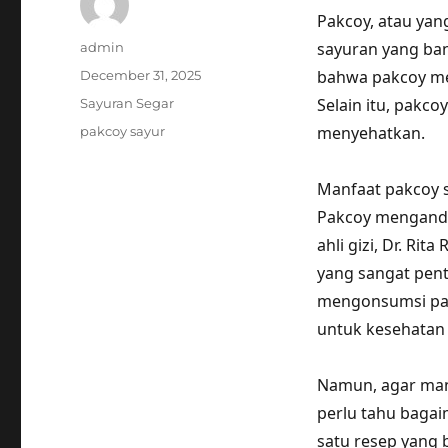
Pakcoy, atau yang
Author
sayuran yang ba
admin
Posted
bahwa pakcoy mem
December 31, 2025
on
Categories
Selain itu, pakco
Sayuran Segar
Tags
menyehatkan.
pakcoy sayur
Manfaat pakcoy s
Pakcoy mengandu
ahli gizi, Dr. Ri
yang sangat pent
mengonsumsi pakc
untuk kesehatan 
Namun, agar manf
perlu tahu bagai
satu resep yang 