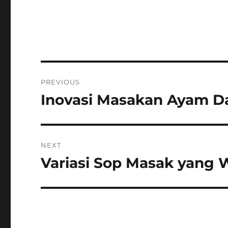
Post
PREVIOUS
navigation
Inovasi Masakan Ayam D
Previous
post:
NEXT
Variasi Sop Masak yang 
Next
post: