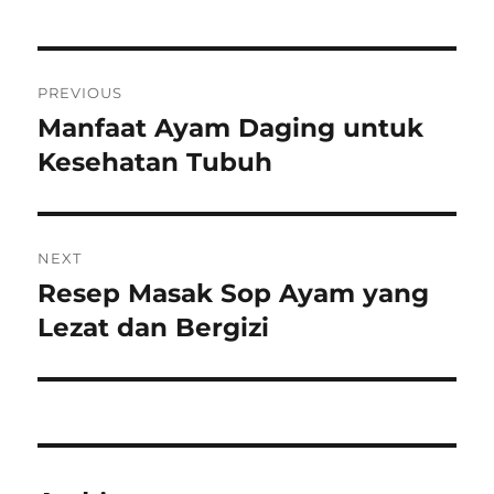
Post
PREVIOUS
navigation
Manfaat Ayam Daging untuk
Previous
post:
Kesehatan Tubuh
NEXT
Resep Masak Sop Ayam yang
Next
post:
Lezat dan Bergizi