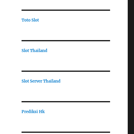
Toto Slot
Slot Thailand
Slot Server Thailand
Prediksi Hk