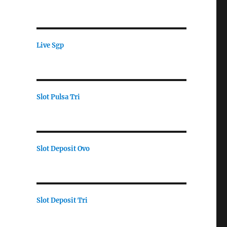
Live Sgp
Slot Pulsa Tri
Slot Deposit Ovo
Slot Deposit Tri