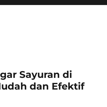
gar Sayuran di
dah dan Efektif