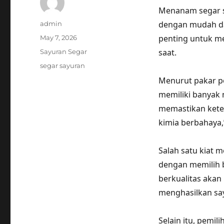
Menanam segar s
Author
dengan mudah dan
admin
Posted
penting untuk me
May 7, 2026
on
Categories
saat.
Sayuran Segar
Tags
segar sayuran
Menurut pakar p
memiliki banyak
memastikan keter
kimia berbahaya,
Salah satu kiat
dengan memilih bi
berkualitas aka
menghasilkan say
Selain itu, pemi