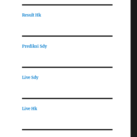
Result Hk
Prediksi Sdy
Live Sdy
Live Hk