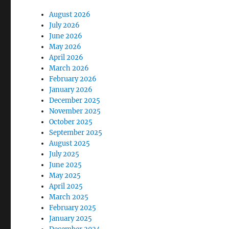
August 2026
July 2026
June 2026
May 2026
April 2026
March 2026
February 2026
January 2026
December 2025
November 2025
October 2025
September 2025
August 2025
July 2025
June 2025
May 2025
April 2025
March 2025
February 2025
January 2025