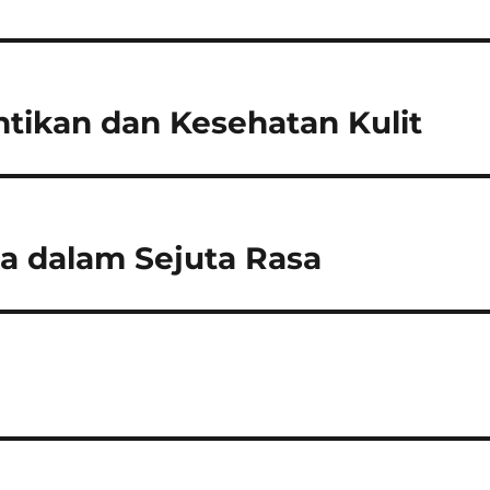
ntikan dan Kesehatan Kulit
a dalam Sejuta Rasa