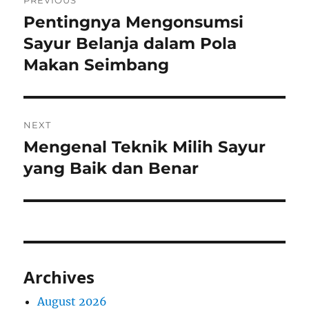
PREVIOUS
navigation
Pentingnya Mengonsumsi
Previous
post:
Sayur Belanja dalam Pola
Makan Seimbang
NEXT
Mengenal Teknik Milih Sayur
Next
post:
yang Baik dan Benar
Archives
August 2026