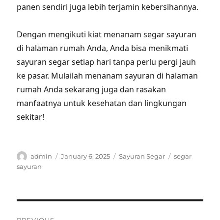
panen sendiri juga lebih terjamin kebersihannya.
Dengan mengikuti kiat menanam segar sayuran
di halaman rumah Anda, Anda bisa menikmati
sayuran segar setiap hari tanpa perlu pergi jauh
ke pasar. Mulailah menanam sayuran di halaman
rumah Anda sekarang juga dan rasakan
manfaatnya untuk kesehatan dan lingkungan
sekitar!
Author
Posted
Categories
Tags
admin
January 6, 2025
Sayuran Segar
segar
on
sayuran
Post