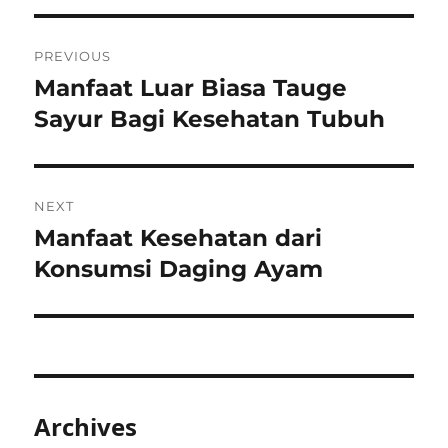
Post
PREVIOUS
navigation
Manfaat Luar Biasa Tauge
Previous
post:
Sayur Bagi Kesehatan Tubuh
NEXT
Manfaat Kesehatan dari
Next
post:
Konsumsi Daging Ayam
Archives