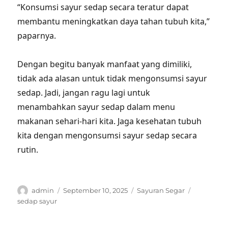
“Konsumsi sayur sedap secara teratur dapat
membantu meningkatkan daya tahan tubuh kita,”
paparnya.
Dengan begitu banyak manfaat yang dimiliki,
tidak ada alasan untuk tidak mengonsumsi sayur
sedap. Jadi, jangan ragu lagi untuk
menambahkan sayur sedap dalam menu
makanan sehari-hari kita. Jaga kesehatan tubuh
kita dengan mengonsumsi sayur sedap secara
rutin.
Author
Posted
Categories
Tags
admin
September 10, 2025
Sayuran Segar
on
sedap sayur