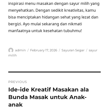
inspirasi menu masakan dengan sayur milih yang
menyehatkan. Dengan sedikit kreativitas, kamu
bisa menciptakan hidangan sehat yang lezat dan
bergizi. Ayo mulai sekarang dan nikmati
manfaatnya untuk kesehatan tubuhmu!
Author
Posted
Categories
Tags
admin
February 17, 2026
Sayuran Segar
sayur
on
milih
Post
PREVIOUS
navigation
Ide-ide Kreatif Masakan ala
Previous
post:
Bunda Masak untuk Anak-
anak