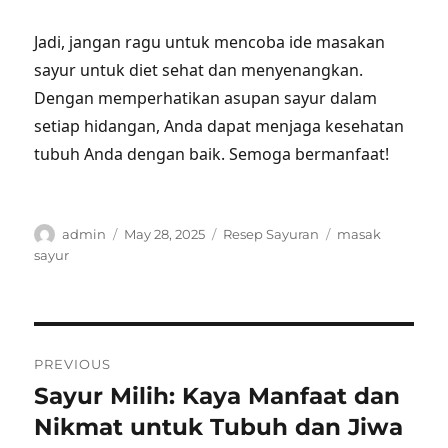
Jadi, jangan ragu untuk mencoba ide masakan
sayur untuk diet sehat dan menyenangkan.
Dengan memperhatikan asupan sayur dalam
setiap hidangan, Anda dapat menjaga kesehatan
tubuh Anda dengan baik. Semoga bermanfaat!
Author
Posted
Categories
Tags
admin
May 28, 2025
Resep Sayuran
masak
on
sayur
Post
PREVIOUS
navigation
Sayur Milih: Kaya Manfaat dan
Previous
post:
Nikmat untuk Tubuh dan Jiwa