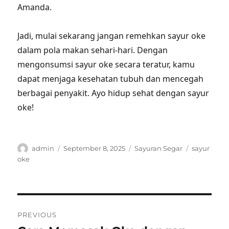
Amanda.
Jadi, mulai sekarang jangan remehkan sayur oke
dalam pola makan sehari-hari. Dengan
mengonsumsi sayur oke secara teratur, kamu
dapat menjaga kesehatan tubuh dan mencegah
berbagai penyakit. Ayo hidup sehat dengan sayur
oke!
Author
Posted
Categories
Tags
admin
September 8, 2025
Sayuran Segar
sayur
on
oke
Post
PREVIOUS
navigation