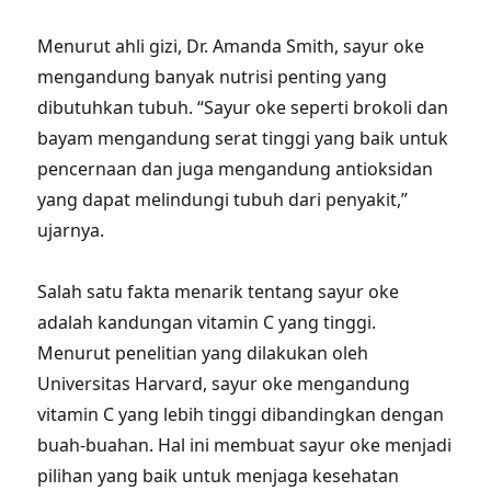
Menurut ahli gizi, Dr. Amanda Smith, sayur oke
mengandung banyak nutrisi penting yang
dibutuhkan tubuh. “Sayur oke seperti brokoli dan
bayam mengandung serat tinggi yang baik untuk
pencernaan dan juga mengandung antioksidan
yang dapat melindungi tubuh dari penyakit,”
ujarnya.
Salah satu fakta menarik tentang sayur oke
adalah kandungan vitamin C yang tinggi.
Menurut penelitian yang dilakukan oleh
Universitas Harvard, sayur oke mengandung
vitamin C yang lebih tinggi dibandingkan dengan
buah-buahan. Hal ini membuat sayur oke menjadi
pilihan yang baik untuk menjaga kesehatan