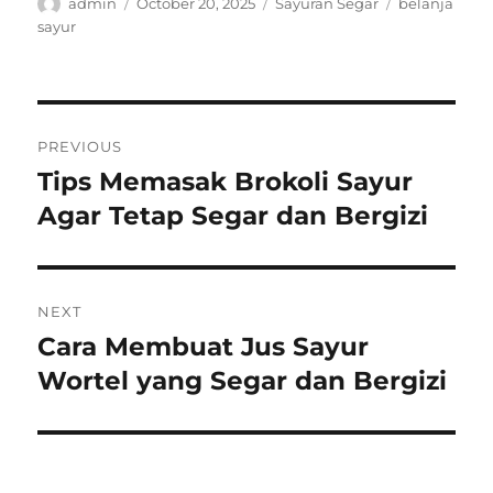
Author
Posted
Categories
Tags
admin
October 20, 2025
Sayuran Segar
belanja
on
sayur
Post
PREVIOUS
navigation
Tips Memasak Brokoli Sayur
Previous
post:
Agar Tetap Segar dan Bergizi
NEXT
Cara Membuat Jus Sayur
Next
post:
Wortel yang Segar dan Bergizi