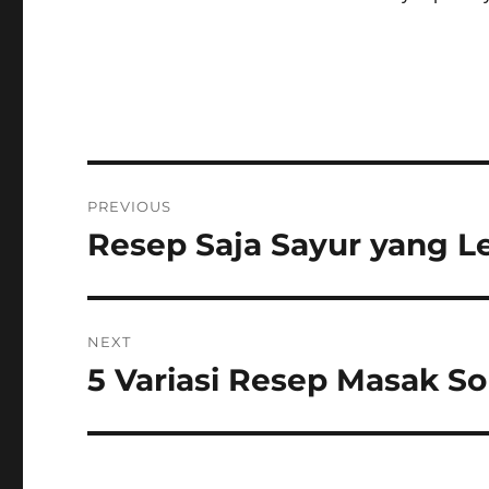
Post
PREVIOUS
navigation
Resep Saja Sayur yang Le
Previous
post:
NEXT
5 Variasi Resep Masak S
Next
post: