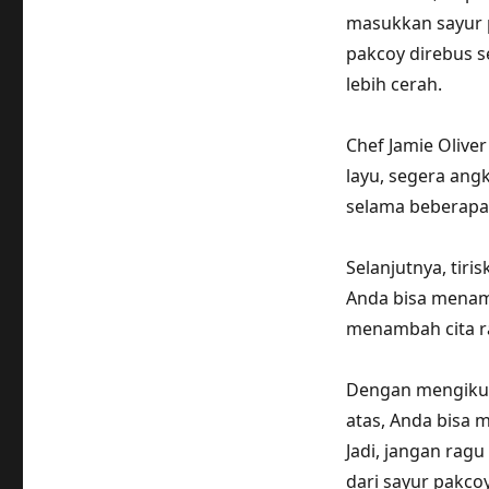
masukkan sayur p
pakcoy direbus s
lebih cerah.
Chef Jamie Olive
layu, segera ang
selama beberapa
Selanjutnya, tir
Anda bisa menam
menambah cita ra
Dengan mengikut
atas, Anda bisa 
Jadi, jangan rag
dari sayur pakco