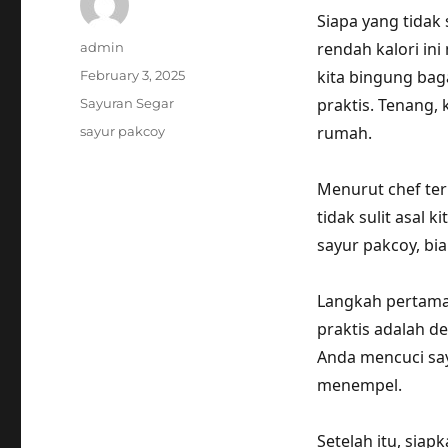
Siapa yang tidak
Author
rendah kalori in
admin
Posted
kita bingung ba
February 3, 2025
on
Categories
praktis. Tenang, 
Sayuran Segar
Tags
rumah.
sayur pakcoy
Menurut chef te
tidak sulit asal 
sayur pakcoy, bia
Langkah pertama
praktis adalah d
Anda mencuci say
menempel.
Setelah itu, siap