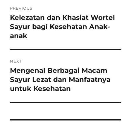
Post
PREVIOUS
navigation
Kelezatan dan Khasiat Wortel
Previous
post:
Sayur bagi Kesehatan Anak-
anak
NEXT
Mengenal Berbagai Macam
Next
post:
Sayur Lezat dan Manfaatnya
untuk Kesehatan