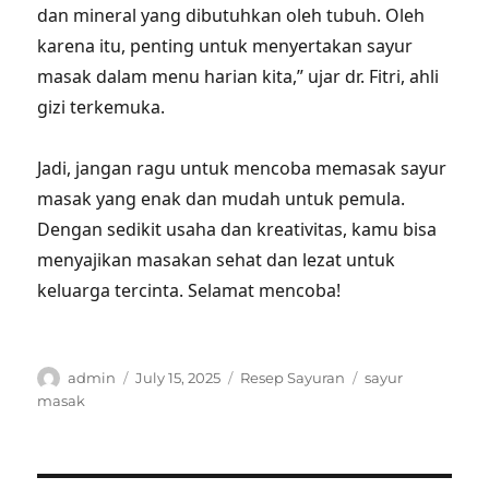
dan mineral yang dibutuhkan oleh tubuh. Oleh
karena itu, penting untuk menyertakan sayur
masak dalam menu harian kita,” ujar dr. Fitri, ahli
gizi terkemuka.
Jadi, jangan ragu untuk mencoba memasak sayur
masak yang enak dan mudah untuk pemula.
Dengan sedikit usaha dan kreativitas, kamu bisa
menyajikan masakan sehat dan lezat untuk
keluarga tercinta. Selamat mencoba!
Author
Posted
Categories
Tags
admin
July 15, 2025
Resep Sayuran
sayur
on
masak