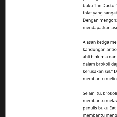
buku The Doctor’
folat yang sanga
Dengan mengonsu
mendapatkan asu
Alasan ketiga me
kandungan antiok
ahli biokimia dan 
dalam brokoli d
kerusakan sel.” 
membantu melind
Selain itu, brok
membantu melawan
penulis buku Eat
membantu mengh