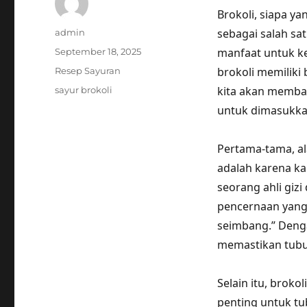
Brokoli, siapa ya
Author
sebagai salah sa
admin
Posted
manfaat untuk ke
September 18, 2025
on
Categories
brokoli memiliki 
Resep Sayuran
Tags
kita akan memba
sayur brokoli
untuk dimasukkan
Pertama-tama, a
adalah karena ka
seorang ahli gizi
pencernaan yang
seimbang.” Denga
memastikan tubu
Selain itu, brok
penting untuk tu