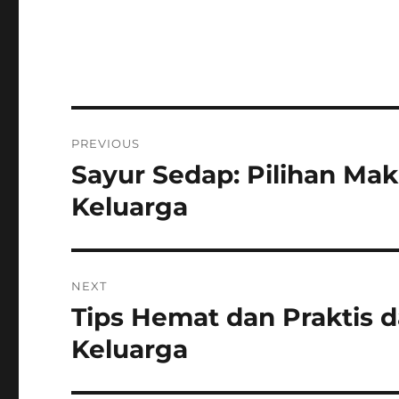
Post
PREVIOUS
navigation
Sayur Sedap: Pilihan Ma
Previous
post:
Keluarga
NEXT
Tips Hemat dan Praktis
Next
post:
Keluarga